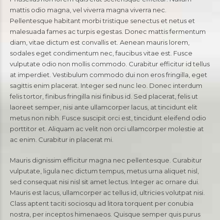
mattis odio magna, vel viverra magna viverra nec.
Pellentesque habitant morbi tristique senectus et netus et
malesuada fames ac turpis egestas. Donec mattis fermentum
diam, vitae dictum est convallis et. Aenean mauris lorem,
sodales eget condimentum nec, faucibus vitae est. Fusce
vulputate odio non mollis commodo. Curabitur efficitur id tellus
at imperdiet. Vestibulum commodo dui non eros fringilla, eget
sagittis enim placerat. Integer sed nunc leo. Donec interdum
felis tortor, finibus fringilla nisi finibus id. Sed placerat, felis ut
laoreet semper, nisi ante ullamcorper lacus, at tincidunt elit
metus non nibh. Fusce suscipit orci est, tincidunt eleifend odio
porttitor et. Aliquam ac velit non orci ullamcorper molestie at
ac enim. Curabitur in placerat mi.
Mauris dignissim efficitur magna nec pellentesque. Curabitur
vulputate, ligula nec dictum tempus, metus urna aliquet nisl,
sed consequat nisi nisl sit amet lectus. Integer ac ornare dui.
Mauris est lacus, ullamcorper ac tellus id, ultricies volutpat nisi.
Class aptent taciti sociosqu ad litora torquent per conubia
nostra, per inceptos himenaeos. Quisque semper quis purus