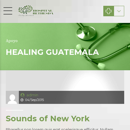
Apoyo
HEALING GUATEMALA
admin
04/Sep/2015
Sounds of New York
Phasellus non lorem quis erat scelerisque efficitur. Nullam