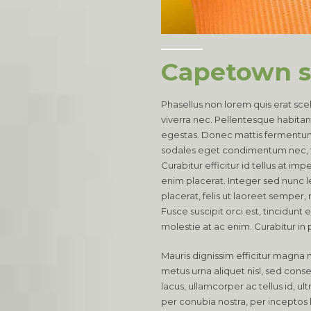
Capetown 
Phasellus non lorem quis erat sce
viverra nec. Pellentesque habitan
egestas. Donec mattis fermentum 
sodales eget condimentum nec, f
Curabitur efficitur id tellus at i
enim placerat. Integer sed nunc leo
placerat, felis ut laoreet semper, 
Fusce suscipit orci est, tincidunt 
molestie at ac enim. Curabitur in 
Mauris dignissim efficitur magna 
metus urna aliquet nisl, sed conseq
lacus, ullamcorper ac tellus id, ult
per conubia nostra, per incepto