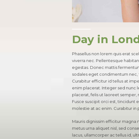
Day in Lon
Phasellus non lorem quis erat sce
viverra nec. Pellentesque habitan
egestas. Donec mattis fermentum 
sodales eget condimentum nec, f
Curabitur efficitur id tellus at i
enim placerat. Integer sed nunc leo
placerat, felis ut laoreet semper, 
Fusce suscipit orci est, tincidunt 
molestie at ac enim. Curabitur in 
Mauris dignissim efficitur magna 
metus urna aliquet nisl, sed conseq
lacus, ullamcorper ac tellus id, ult