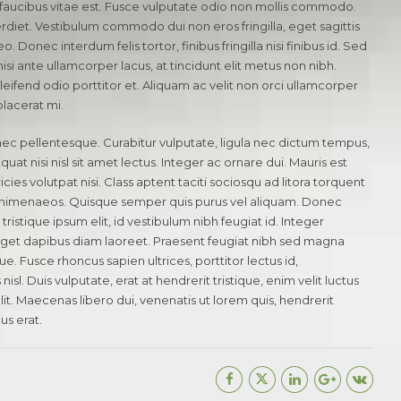
aucibus vitae est. Fusce vulputate odio non mollis commodo.
mperdiet. Vestibulum commodo dui non eros fringilla, eget sagittis
. Donec interdum felis tortor, finibus fringilla nisi finibus id. Sed
nisi ante ullamcorper lacus, at tincidunt elit metus non nibh.
eleifend odio porttitor et. Aliquam ac velit non orci ullamcorper
placerat mi.
nec pellentesque. Curabitur vulputate, ligula nec dictum tempus,
uat nisi nisl sit amet lectus. Integer ac ornare dui. Mauris est
ricies volutpat nisi. Class aptent taciti sociosqu ad litora torquent
s himenaeos. Quisque semper quis purus vel aliquam. Donec
tristique ipsum elit, id vestibulum nibh feugiat id. Integer
eget dapibus diam laoreet. Praesent feugiat nibh sed magna
ue. Fusce rhoncus sapien ultrices, porttitor lectus id,
isl. Duis vulputate, erat at hendrerit tristique, enim velit luctus
it. Maecenas libero dui, venenatis ut lorem quis, hendrerit
us erat.