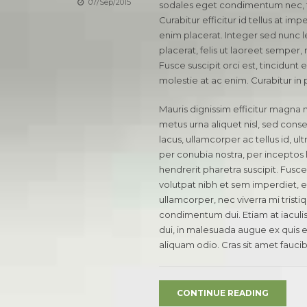
07/Sep/2015
sodales eget condimentum nec, f
Curabitur efficitur id tellus at i
enim placerat. Integer sed nunc leo
placerat, felis ut laoreet semper, 
Fusce suscipit orci est, tincidunt 
molestie at ac enim. Curabitur in 
Mauris dignissim efficitur magna 
metus urna aliquet nisl, sed conseq
lacus, ullamcorper ac tellus id, ult
per conubia nostra, per incepto
hendrerit pharetra suscipit. Fusce 
volutpat nibh et sem imperdiet, 
ullamcorper, nec viverra mi tristiq
condimentum dui. Etiam at iaculis n
dui, in malesuada augue ex quis el
aliquam odio. Cras sit amet faucib
CONTINUE READING