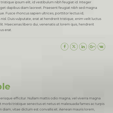
tristique ipsum elit, id vestibulum nibh feugiat id. Integer
eget dapibus diam laoreet. Praesent feugiat nibh sed magna
ue. Fusce rhoncus sapien ultrices, porttitor lectus id,
isl. Duis vulputate, erat at hendrerit tristique, enim velit luctus
it. Maecenas libero dui, venenatis ut lorem quis, hendrerit
us erat.
ple
lerisque efficitur. Nullam mattis odio magna, vel viverra magna
t morbi tristique senectus et netus et malesuada fames ac turpis
diam, vitae dictum est convallis et. Aenean mauris lorem,