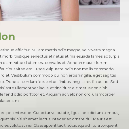
don
lerisque efficitur. Nullam mattis odio magna, vel viverra magna
t morbi tristique senectus et netus et malesuada fames ac turpis
diam, vitae dictum est convallis et. Aenean mauris lorem,
aucibus vitae est. Fusce vulputate odio non mollis commodo.
mperdiet. Vestibulum commodo dui non eros fringilla, eget sagittis
. Donec interdum felis tortor, finibus fringilla nisi finibus id. Sed
nisi ante ullamcorper lacus, at tincidunt elit metus non nibh.
eleifend odio porttitor et. Aliquam ac velit non orci ullamcorper
placerat mi.
nec pellentesque. Curabitur vulputate, ligula nec dictum tempus,
uat nisi nisl sit amet lectus. Integer ac ornare dui. Mauris est
ricies volutpat nisi. Class aptent taciti sociosqu ad litora torquent