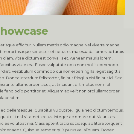
showcase
lerisque efficitur. Nullam mattis odio magna, vel viverra magna
t morbi tristique senectus et netus et malesuada fames ac turpis
diam, vitae dictum est convallis et. Aenean mauris lorem,
aucibus vitae est. Fusce vulputate odio non mollis commodo.
mperdiet. Vestibulum commodo dui non eros fringilla, eget sagittis
. Donec interdum felis tortor, finibus fringilla nisi finibus id. Sed
nisi ante ullamcorper lacus, at tincidunt elit metus non nibh.
eleifend odio porttitor et. Aliquam ac velit non orci ullamcorper
placerat mi.
nec pellentesque. Curabitur vulputate, ligula nec dictum tempus,
uat nisi nisl sit amet lectus. Integer ac ornare dui. Mauris est
ricies volutpat nisi. Class aptent taciti sociosqu ad litora torquent
s himenaeos. Quisque semper quis purus vel aliquam. Donec