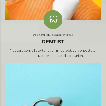
For your child whitest teeths
DENTIST
Praesent convallis tortor et enim laoreet, vel consectetur
purus latoque penatibus et dis parturient.