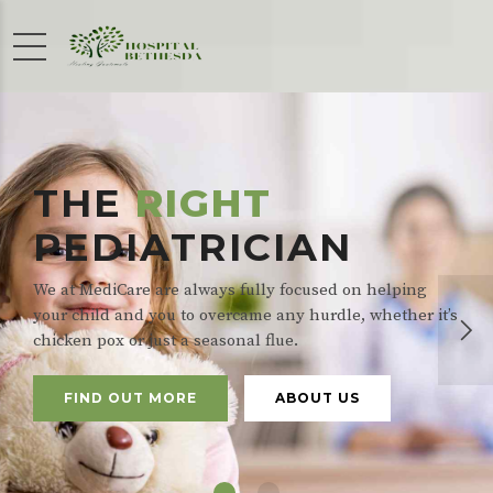
THE
RIGHT
PEDIATRICIAN
We at MediCare are always fully focused on helping
your child and you to overcame any hurdle, whether it’s
chicken pox or just a seasonal flue.
FIND OUT MORE
ABOUT US