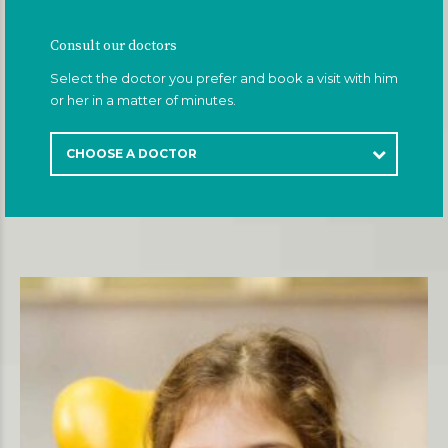
Consult our doctors
Select the doctor you prefer and book a visit with him
or her in a matter of minutes.
CHOOSE A DOCTOR